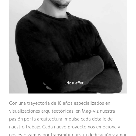
Eric Kieffer
Con una trayectoria de 10 años especializados en
visualizaciones arquitectónicas, en Mag-viz nuestra
pasión por la arquitectura impulsa cada detalle de
nuestro trabajo. Cada nuevo proyecto nos emociona y
nos esforzamos por transmitir nuestra dedicación y amor